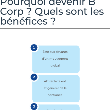
Pourquoi devenir B
Corp ? Quels sont les
bénéfices ?
Être aux devants
d’un mouvement
global
Attirer le talent
et générer de la
confiance