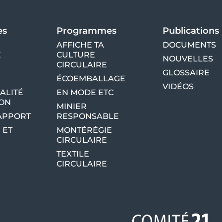
volu
es
Programmes
Publications
AFFICHE TA
DOCUMENTS
E
CULTURE
NOUVELLES
CIRCULAIRE
GLOSSAIRE
ÉCOEMBALLAGE
VIDÉOS
ALITÉ
EN MODE ETC
ION
MINIER
RAPPORT
RESPONSABLE
 ET
MONTÉRÉGIE
CIRCULAIRE
TEXTILE
CIRCULAIRE