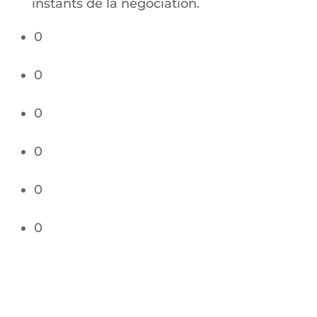
instants de la négociation.
0
Share
0
Share
0
Share
0
Share
0
Share
0
Share