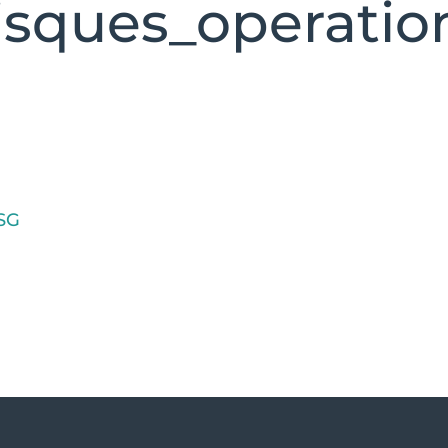
isques_operatio
ESG